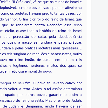
Reis" e "II Crônicas", vê-se que os reinos de Israel e
eplorável, sendo o povo levado para o cativeiro na
u, como os profetas haviam predito tantas vezes, por
do Senhor. O fim pior foi o do reino de Israel, que
s que se rebelaram contra Reoboão: esse reino
efeito, quase toda a história do reino de Israel
 pela perversão do culto, pela desobediência
e os quais a nação se fundara e pelas práticas
undara e pelas práticas idólatras mais grosseiras. E
os reis surgiam de rebeliões e assassinatos, muito
sava no reino irmão, de Judah, em que os reis
ilhos e legítimos herdeiros, muitos dos quais se
rdem religiosa e moral do povo.
 chegou ao seu fim. O povo foi levado cativo por
mais voltou à terra. Antes, o rei assírio determinou
se ocupado por outros povos, garantindo assim a
nstrução do reino israelita. Mas o reino de Judah,
s de Judah e Benjamim, ainda haveria de ser