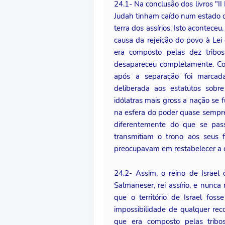
24.1- Na conclusão dos livros "II 
Judah tinham caído num estado d
terra dos assírios. Isto acontece
causa da rejeição do povo à Lei 
era composto pelas dez tribo
desapareceu completamente. Com 
após a separação foi marcada
deliberada aos estatutos sobr
idólatras mais gross a nação se f
na esfera do poder quase sempre 
diferentemente do que se pas
transmitiam o trono aos seus f
preocupavam em restabelecer a o
24.2- Assim, o reino de Israel
Salmaneser, rei assírio, e nunca 
que o território de Israel fos
impossibilidade de qualquer reco
que era composto pelas tribo