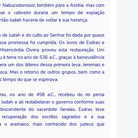
or Nabucodonosor, também para a Assíria, mas com
ue o cativeiro duraria um tempo de expiação
tão Judah haveria de voltar à sua herança.
 de Judah e do culto ao Senhor foi dada por quase
ssa promessa foi cumprida. Os livros de Esdras e
sericórdia Divina proveu esta restauração. Um
u à terra no ano de 536 a.C., graças à benevolência
 era um dos líderes dessa primeira leva. Jeremias e
poca. Mas o retorno de outros grupos, bem como a
is tempo do que se esperava.
dras, no ano de 458 a.C., recebeu do rei persa
a Judah e ali restabelecer o governo conforme suas
descendente do sacerdote Seraías, Esdras teve
 recuperação dos escritos sagrados e a sua
ara o aramaico, mais conhecido dos judeus que