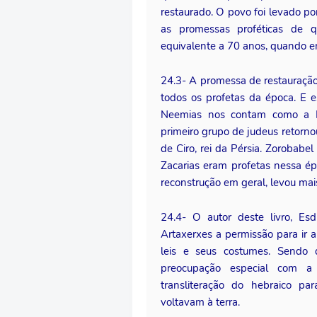
restaurado. O povo foi levado p
as promessas proféticas de q
equivalente a 70 anos, quando en
24.3- A promessa de restauração
todos os profetas da época. E e
Neemias nos contam como a Mi
primeiro grupo de judeus retorno
de Ciro, rei da Pérsia. Zorobabel
Zacarias eram profetas nessa é
reconstrução em geral, levou ma
24.4- O autor deste livro, Es
Artaxerxes a permissão para ir 
leis e seus costumes. Sendo 
preocupação especial com a
transliteração do hebraico p
voltavam à terra.