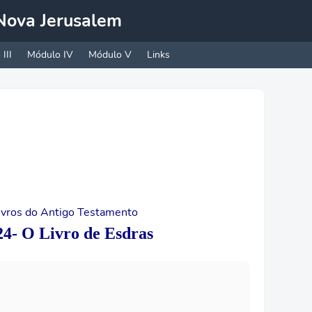
A Nova Jerusalem
III
Módulo IV
Módulo V
Links
Livros do Antigo Testamento
24- O Livro de Esdras