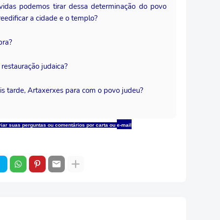
 vidas podemos tirar dessa determinação do povo
reedificar a cidade e o templo?
bra?
 restauração judaica?
mais tarde, Artaxerxes para com o povo judeu?
viar suas perguntas ou comentários por carta ou
e-mail