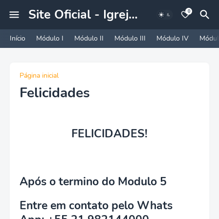
Site Oficial - Igreja A Nova Jerusalem
0
Início
Módulo I
Módulo II
Módulo III
Módulo IV
Módul
Página inicial
Felicidades
FELICIDADES!
Após o termino do Modulo 5
Entre em contato pelo Whats