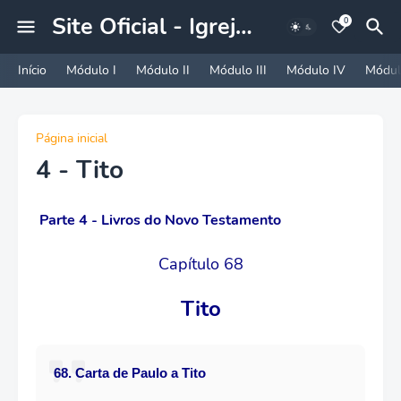
Site Oficial - Igreja A Nova Jerusalem
0
Início
Módulo I
Módulo II
Módulo III
Módulo IV
Módul
Página inicial
4 - Tito
Parte 4 - Livros do Novo Testamento
Capítulo 68
Tito
68. Carta de Paulo a Tito